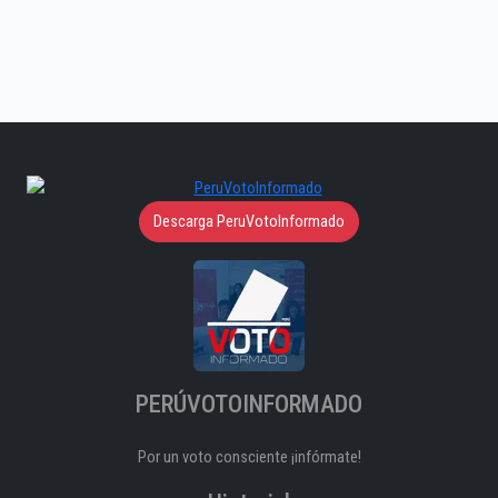
Descarga PeruVotoInformado
PERÚVOTOINFORMADO
Por un voto consciente ¡infórmate!