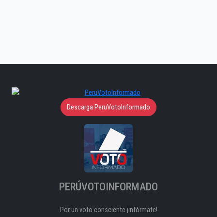
Descarga PeruVotoInformado
PERÚVOTOINFORMADO
Por un voto consciente ¡infórmate!