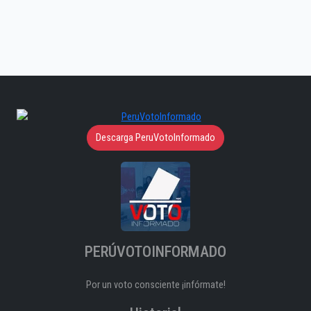
Descarga PeruVotoInformado
PERÚVOTOINFORMADO
Por un voto consciente ¡infórmate!