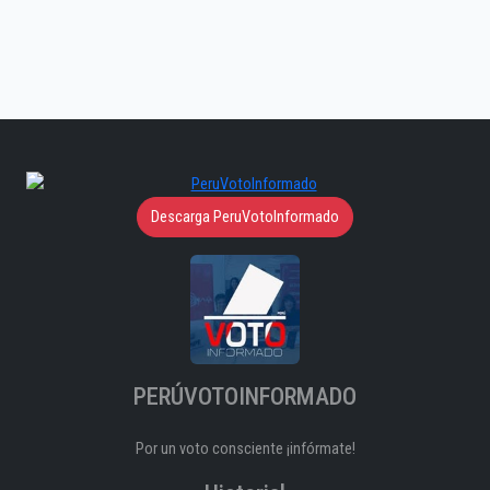
Descarga PeruVotoInformado
PERÚVOTOINFORMADO
Por un voto consciente ¡infórmate!