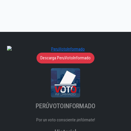
Descarga PeruVotoInformado
PERÚVOTOINFORMADO
Por un voto consciente ¡infórmate!