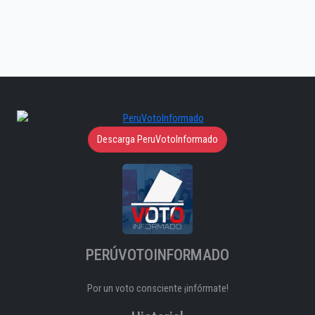
Descarga PeruVotoInformado
PERÚVOTOINFORMADO
Por un voto consciente ¡infórmate!