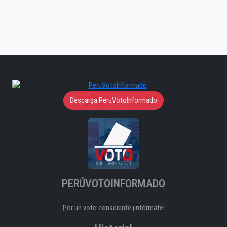
Descarga PeruVotoInformado
PERÚVOTOINFORMADO
Por un voto consciente ¡infórmate!