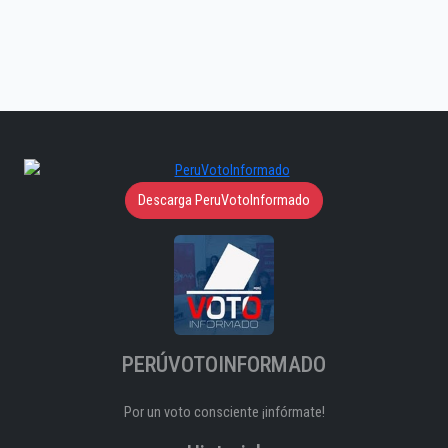
Descarga PeruVotoInformado
PERÚVOTOINFORMADO
Por un voto consciente ¡infórmate!