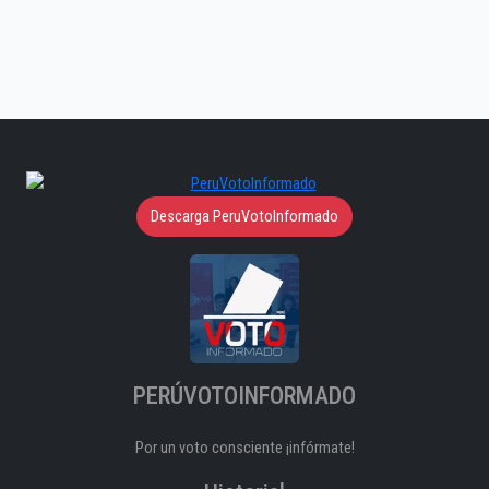
Descarga PeruVotoInformado
PERÚVOTOINFORMADO
Por un voto consciente ¡infórmate!