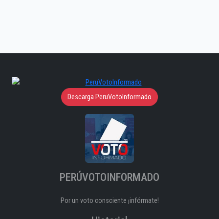
Descarga PeruVotoInformado
PERÚVOTOINFORMADO
Por un voto consciente ¡infórmate!