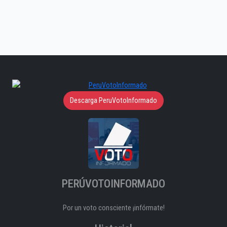
Descarga PeruVotoInformado
PERÚVOTOINFORMADO
Por un voto consciente ¡infórmate!