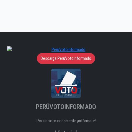
Descarga PeruVotoInformado
PERÚVOTOINFORMADO
Por un voto consciente ¡infórmate!