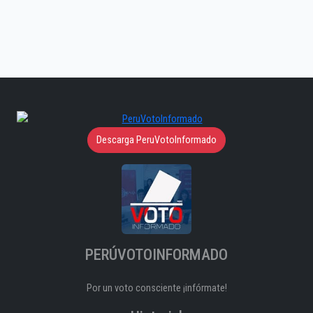
Descarga PeruVotoInformado
PERÚVOTOINFORMADO
Por un voto consciente ¡infórmate!