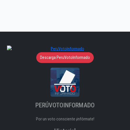
Descarga PeruVotoInformado
PERÚVOTOINFORMADO
Por un voto consciente ¡infórmate!