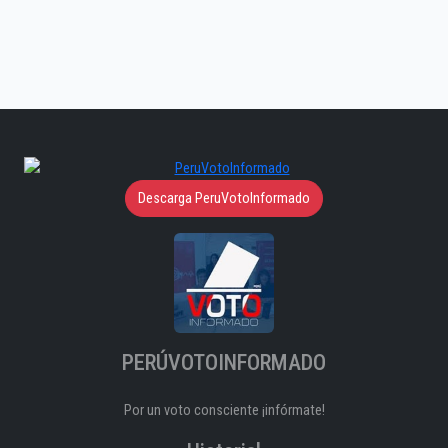
Descarga PeruVotoInformado
PERÚVOTOINFORMADO
Por un voto consciente ¡infórmate!