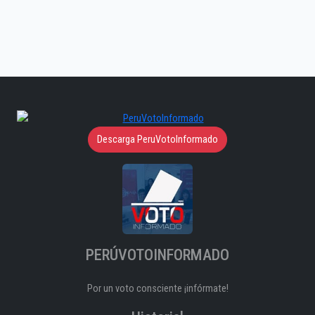
Descarga PeruVotoInformado
PERÚVOTOINFORMADO
Por un voto consciente ¡infórmate!