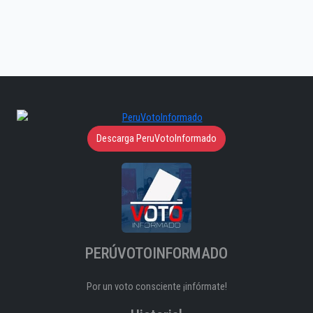
Descarga PeruVotoInformado
PERÚVOTOINFORMADO
Por un voto consciente ¡infórmate!