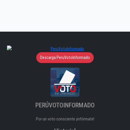
Descarga PeruVotoInformado
PERÚVOTOINFORMADO
Por un voto consciente ¡infórmate!