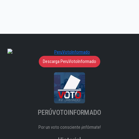
Descarga PeruVotoInformado
PERÚVOTOINFORMADO
Por un voto consciente ¡infórmate!