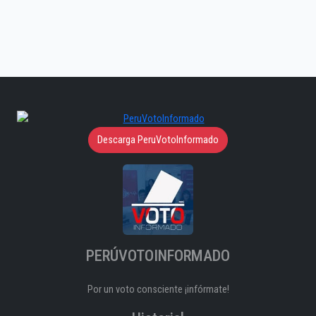
Descarga PeruVotoInformado
PERÚVOTOINFORMADO
Por un voto consciente ¡infórmate!