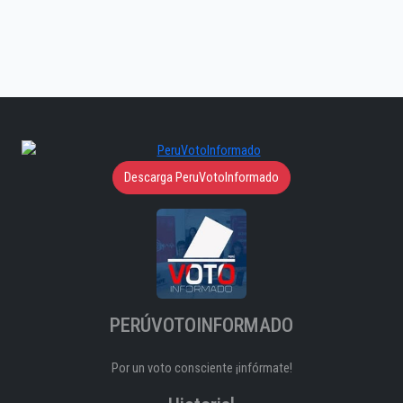
Descarga PeruVotoInformado
PERÚVOTOINFORMADO
Por un voto consciente ¡infórmate!