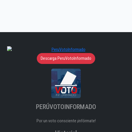
Descarga PeruVotoInformado
PERÚVOTOINFORMADO
Por un voto consciente ¡infórmate!