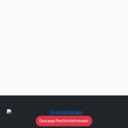
Descarga PeruVotoInformado