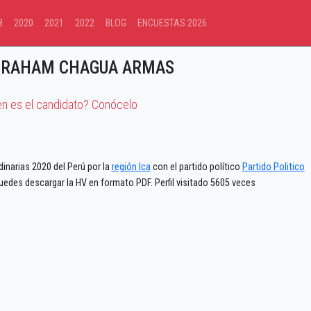
8
2020
2021
2022
BLOG
ENCUESTAS 2026
BRAHAM CHAGUA ARMAS
en es el candidato? Conócelo
inarias 2020 del Perú por la
región Ica
con el partido político
Partido Politico
uedes descargar la HV en formato PDF. Perfil visitado 5605 veces