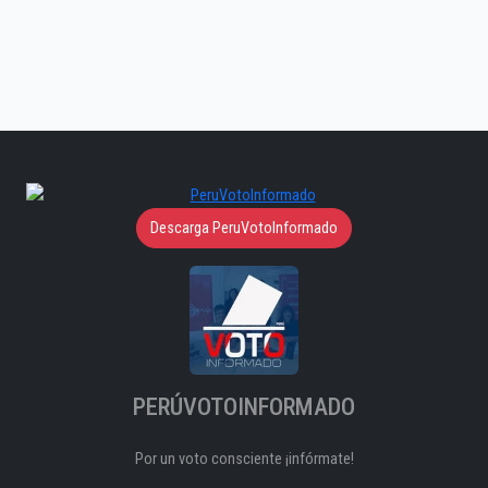
Descarga PeruVotoInformado
PERÚVOTOINFORMADO
Por un voto consciente ¡infórmate!