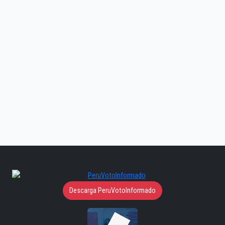
Descarga PeruVotoInformado