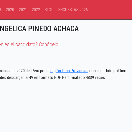
8
2020
2021
2022
BLOG
ENCUESTAS 2026
ANGELICA PINEDO ACHACA
en es el candidato? Conócelo
rdinarias 2020 del Perú por la
región Lima Provincias
con el partido político
des descargar la HV en formato PDF. Perfil visitado 4839 veces