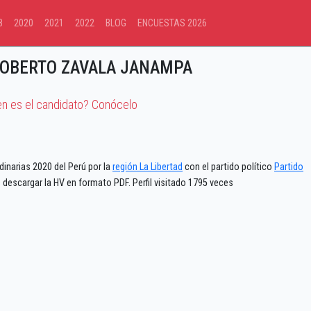
8
2020
2021
2022
BLOG
ENCUESTAS 2026
GOBERTO ZAVALA JANAMPA
en es el candidato? Conócelo
inarias 2020 del Perú por la
región La Libertad
con el partido político
Partido
descargar la HV en formato PDF. Perfil visitado 1795 veces