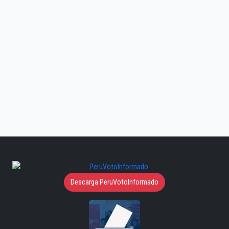
Descarga PeruVotoInformado