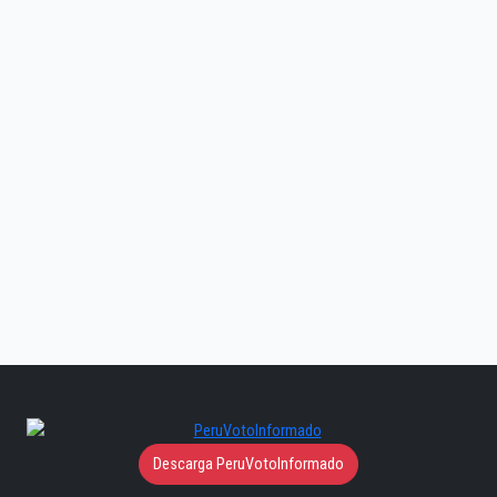
Descarga PeruVotoInformado