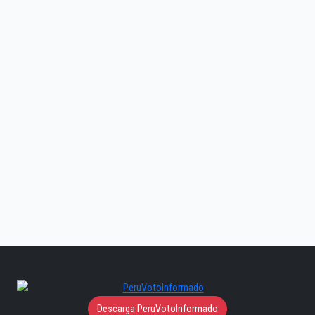
Descarga PeruVotoInformado