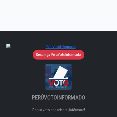
Descarga PeruVotoInformado
PERÚVOTOINFORMADO
Por un voto consciente ¡infórmate!