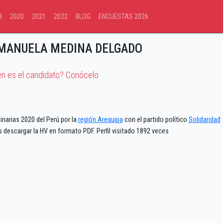
8
2020
2021
2022
BLOG
ENCUESTAS 2026
MANUELA MEDINA DELGADO
en es el candidato? Conócelo
narias 2020 del Perú por la
región Arequipa
con el partido político
Solidaridad
 descargar la HV en formato PDF. Perfil visitado 1892 veces