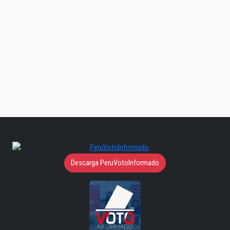
Descarga PeruVotoInformado