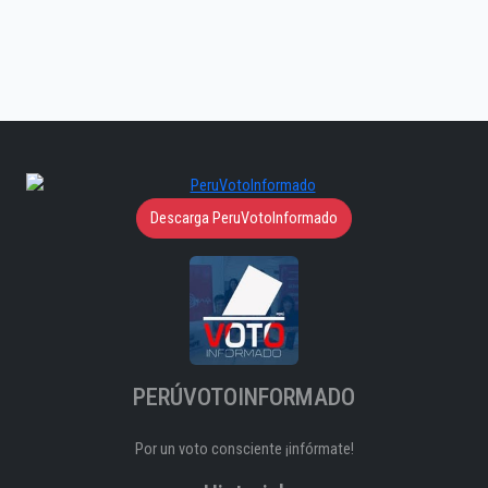
Descarga PeruVotoInformado
PERÚVOTOINFORMADO
Por un voto consciente ¡infórmate!