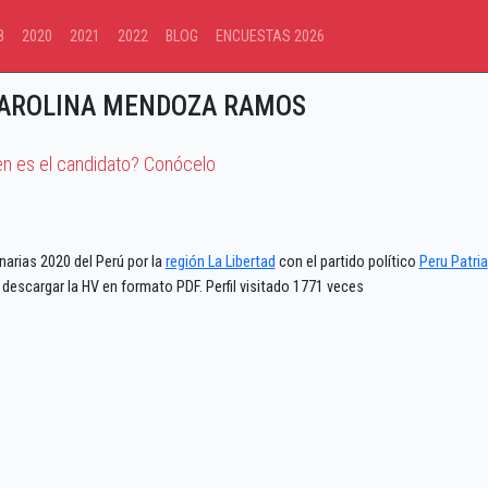
8
2020
2021
2022
BLOG
ENCUESTAS 2026
CAROLINA MENDOZA RAMOS
en es el candidato? Conócelo
narias 2020 del Perú por la
región La Libertad
con el partido político
Peru Patria
descargar la HV en formato PDF. Perfil visitado 1771 veces